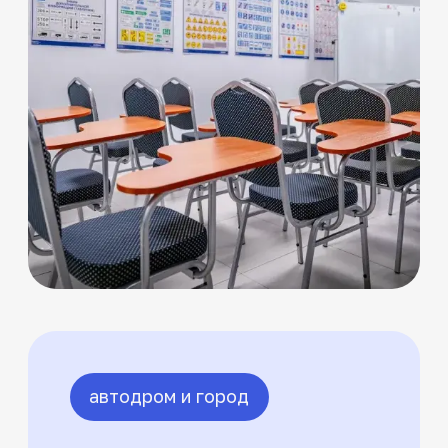
Андрей
5.0
Химченко
37 лет
Возраст
19 лет
Стаж вождения
11 лет
Опыт работы
А, А1, B, B1, M
Категории
Подробнее об инструкторе