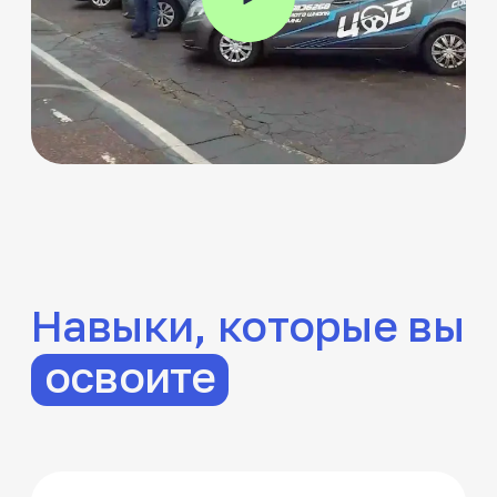
Уверенное
+100
управление
автомобилем
Освоите трогание, переключение
скорости, торможение, контроль
скорости и дистанции
Выполнение
+10
упражнений
для экзамена
в ГАИ
Отработаете эстакаду, разворот
в ограниченном пространстве,
движение задним ходом,