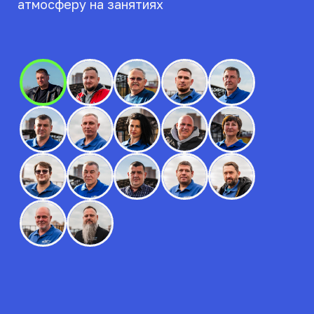
Автодром, бензин и внутренний
экзамен уже входят в стоимость
Категория B
Категория A+B
40 ч. вождения
Базовая программа для тех, кто
хочет освоить вождение
и подготовиться к экзамену
Газ в пол
в стандартном темпе
Теория очно/онлайн
40 ак. часов
вождения