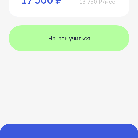
Эмоции наших
учеников