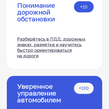
параллельную парковку
Маневрирование
+100
в городе
Освоите перестроения, обгон,
развороты, проезд перекрёстков
и движение в плотном потоке