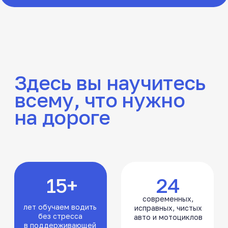
24
15+
современных,
лет обучаем водить
исправных, чистых
без стресса
авто и мотоциклов
в поддерживающей
атмосфере
18
2
опытных
собственных,
инструкторов,
просторных
с которыми
автодрома
комфортно учиться