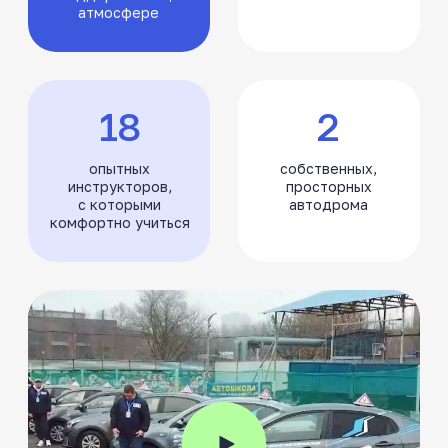
Навыки, которые вы
освоите
Понимание
+10
дорожной
обстановки
Разберётесь в ПДД, дорожных
знаках, разметке и научитесь
быстро ориентироваться
на дороге