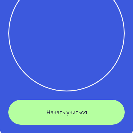
Расширенная программа.
Подходит, если хотите больше
уверенности, спокойный темп
Драйв
и более глубокую подготовку
Теория очно/онлайн
56 ак. часов
вождения
МКПП/АКПП
Внутренний экзамен
Сопровождение на экзамен в ГАИ
Срок обучения:
3 месяца
Частями 4 мес.
Сразу
17 500 ₽
18 750 ₽/мес