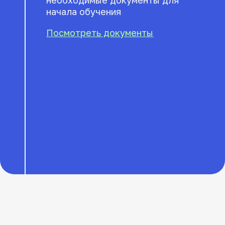
Начните учиться
уже сейчас
бесплатно
Получите доступ к учебной платформе
и пройдите первый урок теории бесплатно
Начать учиться