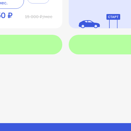
но/онлайн
но/онлайн
но/онлайн
69 ч. вождения
69 ч. вождения
13 ч. вождения
 и 40 ак.ч
ождения
ождения
вождения
ПП
а
а
й экзамен
Для тех, кто хочет получить
Для тех, у кого уже есть ВУ одной из
й экзамен
й экзамен
ение на экзамен в
и подкатегорию А1, и категорию
категорий - B, C или D - и базовые
ение на экзамен в
ение на экзамен в
Сразу две категории «А»
с B, С, D на А
Драйв
А1+В
сывайтесь
В — сразу два водительских
навыки управления техникой.
а
3 месяца
3 месяца
3 месяца
и «В» 13 ч. МОТО + 56 ак. ч.
удостоверения. Подходит
Программа короче, упор на практику
АВТО
ученикам с 16 лет
приложении
и быстрый выход на экзамен
с.
с.
Сразу
Сразу
Сразу
14 200 ₽/мес
10 000 ₽/мес
21 375 ₽/мес
Начать 
Начать 
Начать 