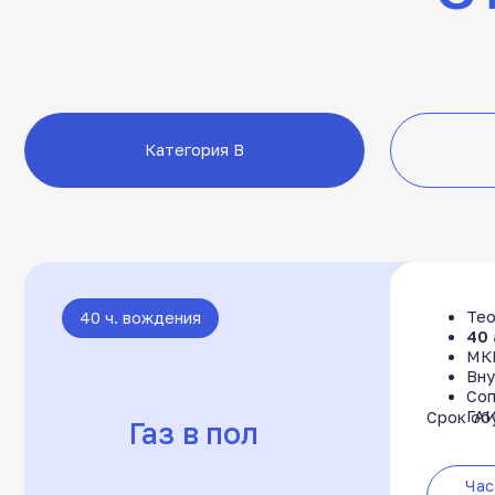
Теория оч
40 ч. вождения
40 ак. час
МКПП/АК
Внутренни
Базовая программа для тех, кто
Сопровожд
ГАИ
Срок обучения:
хочет освоить вождение
Газ в пол
и подготовиться к экзамену
в стандартном темпе
Частями 4
мес.
13 750 ₽
Начать учиться