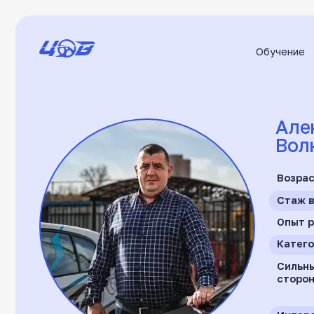
Обучение
О 
Алекса
Волков
Возраст
Стаж вожден
Опыт работы
Категории
П
Сильные
стороны
Интересы
Уверенность за рулём