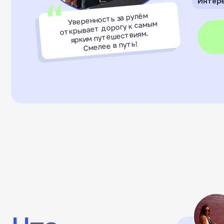
открывает дорогу к самым
ярким путешествиям.
Смелее в путь!
Что
говорят
Ирина
ученики
Удобно что тео