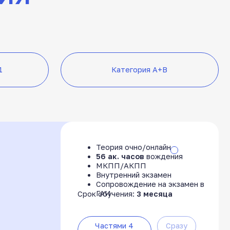
Теория очно/онлайн
56 ак. часов
вождения
МКПП/АКПП
Внутренний экзамен
Сопровождение на экзамен в
ГАИ
Срок обучения:
3 месяца
Частями 4
Сразу
мес.
17 500 ₽
18 750 ₽/мес
учиться