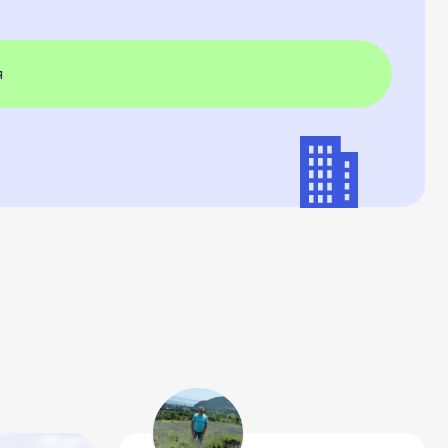
Виталий
Наталья
После месяца обучения как будто
Теоретическую ч