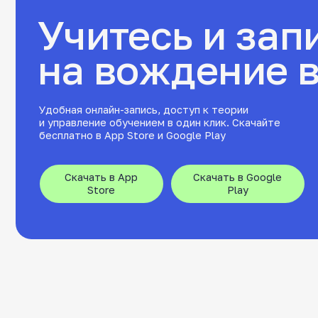
Теория оч
13 ч. вождения
от 3 000 ₽*
13 часов
в
С
МКПП
Экипировк
Внутренни
Для тех, кто не хочет ждать
Сопровожд
Зимний
тепла и готов заниматься
ГАИ
Срок обучения:
в холодное время
Сразу
45 000 ₽
Начать учиться