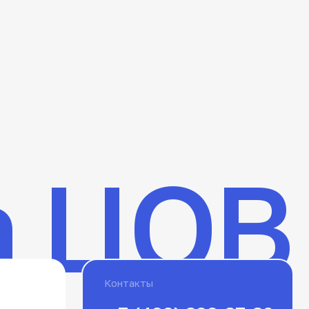
 ЦОВ
Контакты
+ 7 (499) 399-37-32
mos@cov.su