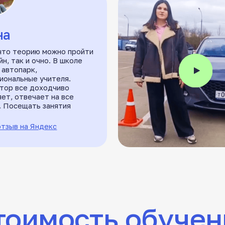
 и очно. В школе
рк,
ые учителя.
е доходчиво
вечает на все
ать занятия
а Яндекс
имость обучения
Автодром, бензин и внутренний экзамен уже
входят в стоимость
гория A
Подкатегория A1