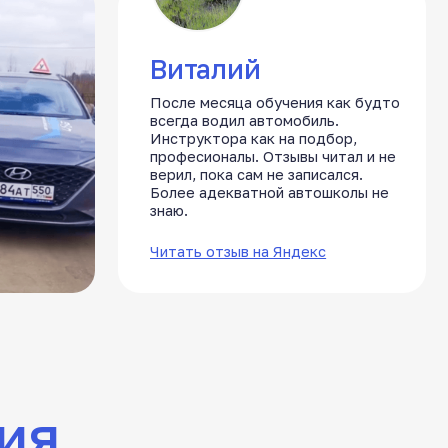
всегда водил автомобиль.
проходила онлайн
Инструктора как на подбор,
доступно всё, не
професионалы. Отзывы читал и не
сложностей поль
верил, пока сам не записался.
кабинетом с обу
Более адекватной автошколы не
материалом. Пра
знаю.
проходила в удоб
Читать отзыв на Яндекс
Читать отзыв на 
Категория A+B