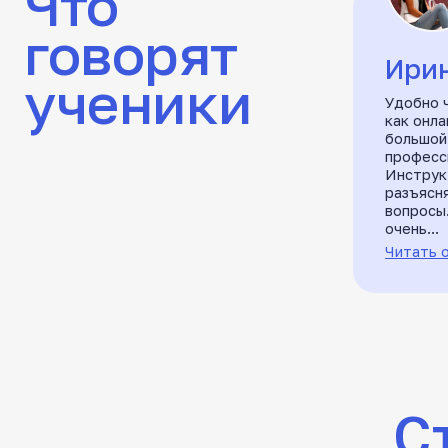
как онлайн, так
большой автопа
профессиональн
Инструктор вс
разъясняет, от
вопросы. Посещ
очень...
Читать отзыв н
Сто
Категория B
Кате