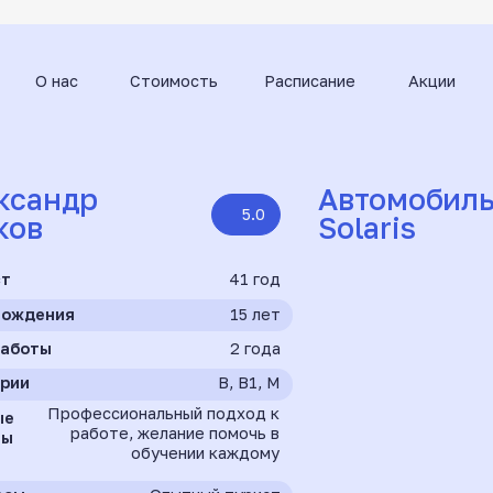
нас
Стоимость
Расписание
Акции
Контакты
ндр
Автомобиль
5.0
Solaris
41 год
ия
15 лет
2 года
B, B1, M
рофессиональный подход к
работе, желание помочь в
обучении каждому
Опытный турист