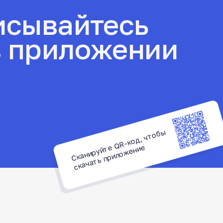
Скани
руй
т
Q
R-к
о
д, ч
т
о
б
ы
скача
ть п
рил
о
ж
ени
е
е
но/онлайн
ождения
мотрите обучающие видео
а
и разборы на канале ЦОВ
й экзамен
ение на экзамен в
1,5 месяца
Youtube-канал
50 364 ₽