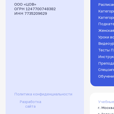
Учебные класс
Разработка
сайта
г. Москва, Сигна
г. Зеленоград, Н
г. Химки, ул. Лав
г. Химки, ул. Мос
Сходня, 2-й Мичу